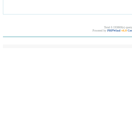
Total 0.193869(s) quer
Powered by
PHPWind
v6.0
Cer