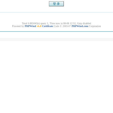
Total 0.805043(s) query 1, Time now is:08-08 12:52, Gzip disabled
Powered by
PHPWind
v6.0
Certificate
Code © 2003-07
PHPWind.com
Corporation