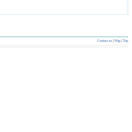
Contact us
|
Wap
|
Top