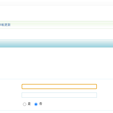
本帖更新
是
否