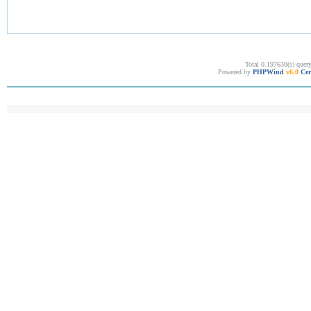
Total 0.197630(s) quer
Powered by
PHPWind
v6.0
Cer