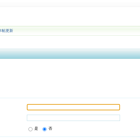
本帖更新
是
否