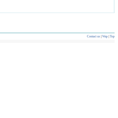
Contact us
|
Wap
|
Top