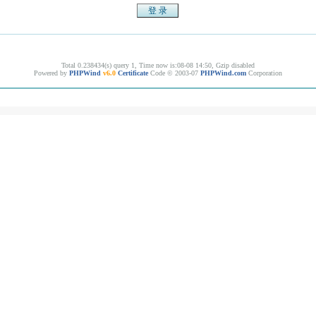
Total 0.238434(s) query 1, Time now is:08-08 14:50, Gzip disabled
Powered by
PHPWind
v6.0
Certificate
Code © 2003-07
PHPWind.com
Corporation