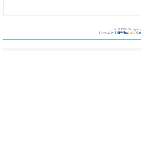
Total 0.198324(s) quer
Powered by
PHPWind
v6.0
Cer