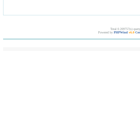
Total 0.209757(s) quer
Powered by
PHPWind
v6.0
Cer