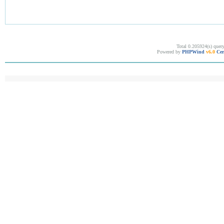
Total 0.205924(s) quer
Powered by
PHPWind
v6.0
Cer