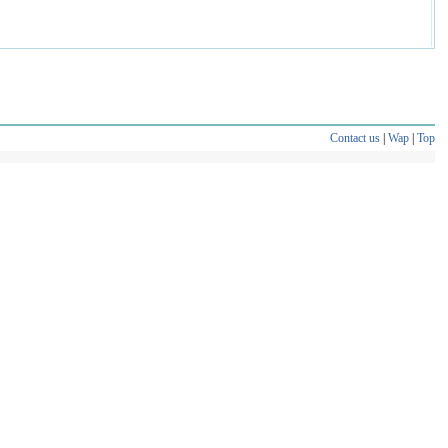
Contact us
|
Wap
|
Top