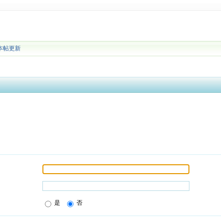
本帖更新
是
否