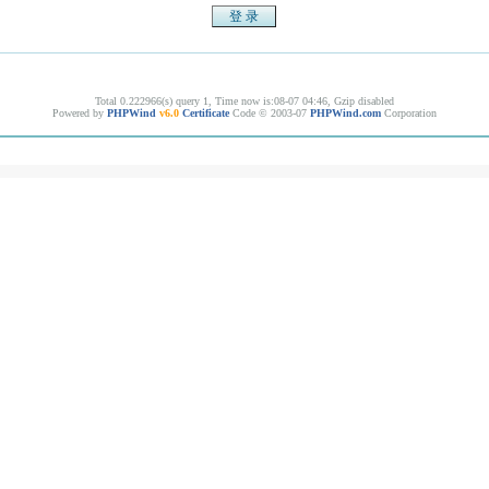
Total 0.222966(s) query 1, Time now is:08-07 04:46, Gzip disabled
Powered by
PHPWind
v6.0
Certificate
Code © 2003-07
PHPWind.com
Corporation