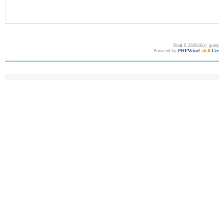
Total 0.230026(s) quer
Powered by
PHPWind
v6.0
Cer