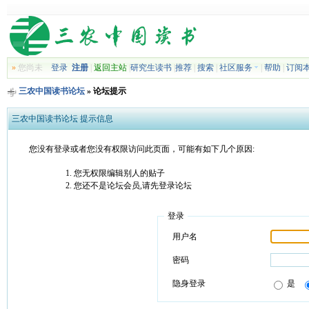
»
您尚未
登录
注册
|
返回主站
|
研究生读书
|
推荐
|
搜索
|
社区服务
|
帮助
|
订阅
三农中国读书论坛
» 论坛提示
三农中国读书论坛 提示信息
您没有登录或者您没有权限访问此页面，可能有如下几个原因:
您无权限编辑别人的贴子
您还不是论坛会员,请先登录论坛
登录
用户名
密码
隐身登录
是