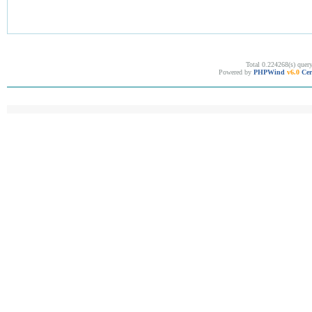
Total 0.224268(s) quer
Powered by
PHPWind
v6.0
Cer