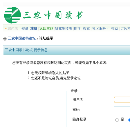
»
您尚未
登录
注册
|
返回主站
|
研究生读书
|
推荐
|
搜索
|
社区服务
|
帮助
|
订阅
三农中国读书论坛
» 论坛提示
三农中国读书论坛 提示信息
您没有登录或者您没有权限访问此页面，可能有如下几个原因:
您无权限编辑别人的贴子
您还不是论坛会员,请先登录论坛
登录
用户名
密码
隐身登录
是