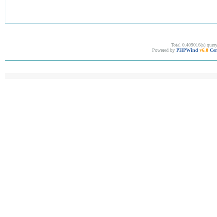
Total 0.409016(s) quer
Powered by
PHPWind
v6.0
Cer