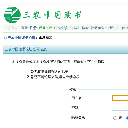
»
您尚未
登录
注册
|
返回主站
|
研究生读书
|
推荐
|
搜索
|
社区服务
|
帮助
|
订阅
三农中国读书论坛
» 论坛提示
三农中国读书论坛 提示信息
您没有登录或者您没有权限访问此页面，可能有如下几个原因:
您无权限编辑别人的贴子
您还不是论坛会员,请先登录论坛
登录
用户名
密码
隐身登录
是