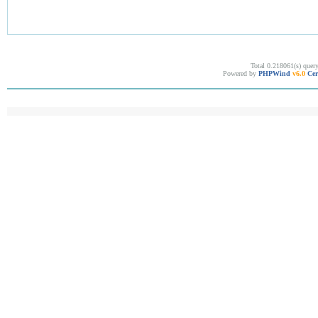
Total 0.218061(s) quer
Powered by
PHPWind
v6.0
Cer