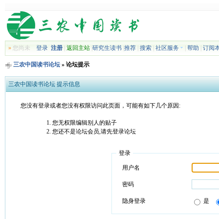
»
您尚未
登录
注册
|
返回主站
|
研究生读书
|
推荐
|
搜索
|
社区服务
|
帮助
|
订阅
三农中国读书论坛
» 论坛提示
三农中国读书论坛 提示信息
您没有登录或者您没有权限访问此页面，可能有如下几个原因:
您无权限编辑别人的贴子
您还不是论坛会员,请先登录论坛
登录
用户名
密码
隐身登录
是