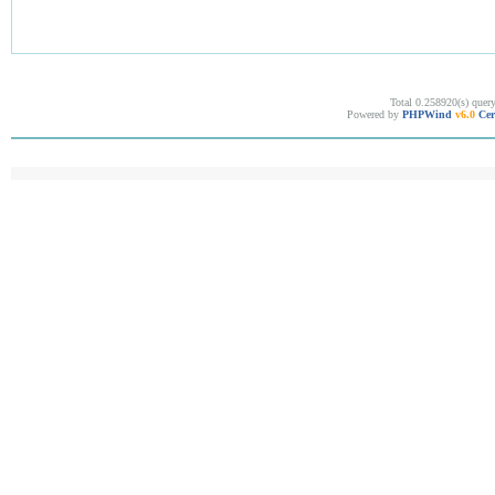
Total 0.258920(s) quer
Powered by
PHPWind
v6.0
Cer