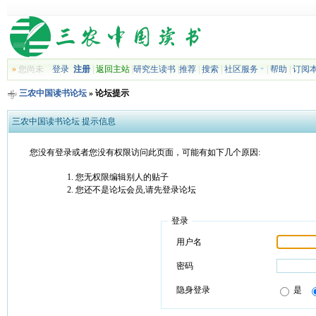
»
您尚未
登录
注册
|
返回主站
|
研究生读书
|
推荐
|
搜索
|
社区服务
|
帮助
|
订阅
三农中国读书论坛
» 论坛提示
三农中国读书论坛 提示信息
您没有登录或者您没有权限访问此页面，可能有如下几个原因:
您无权限编辑别人的贴子
您还不是论坛会员,请先登录论坛
登录
用户名
密码
隐身登录
是