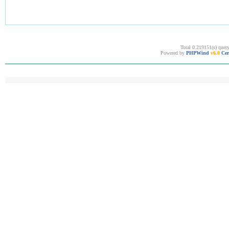
Total 0.219151(s) quer
Powered by
PHPWind
v6.0
Cer