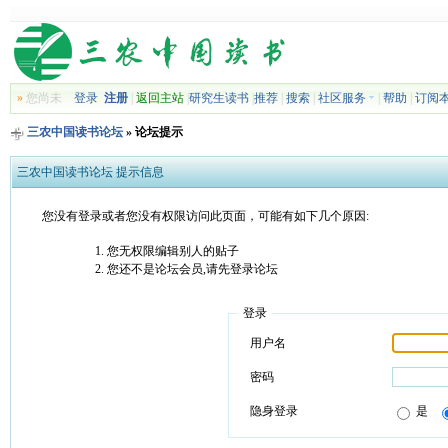
»
您尚未
登录
注册
|
返回主站
|
研究生读书
|
推荐
|
搜索
|
社区服务
|
帮助
|
订阅
三农中国读书论坛
» 论坛提示
三农中国读书论坛 提示信息
您没有登录或者您没有权限访问此页面，可能有如下几个原因:
您无权限编辑别人的贴子
您还不是论坛会员,请先登录论坛
登录
用户名
密码
隐身登录
是