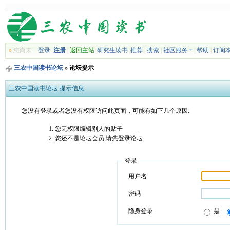
»
您尚未
登录
注册
|
返回主站
|
研究生读书
|
推荐
|
搜索
|
社区服务
|
帮助
|
订阅
三农中国读书论坛
» 论坛提示
三农中国读书论坛 提示信息
您没有登录或者您没有权限访问此页面，可能有如下几个原因:
您无权限编辑别人的贴子
您还不是论坛会员,请先登录论坛
登录
用户名
密码
隐身登录
是