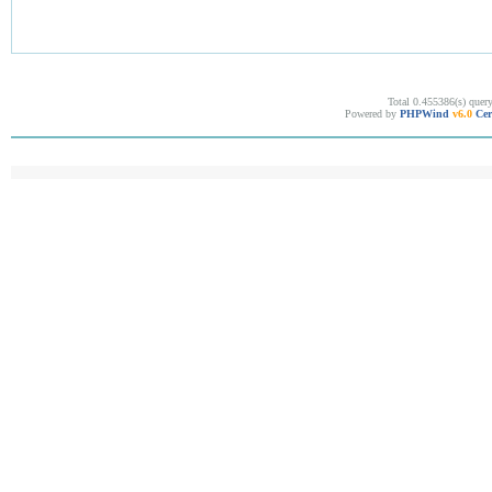
Total 0.455386(s) quer
Powered by
PHPWind
v6.0
Cer