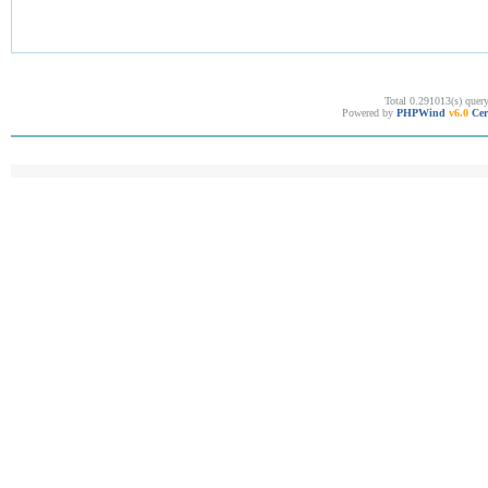
Total 0.291013(s) quer
Powered by
PHPWind
v6.0
Cer