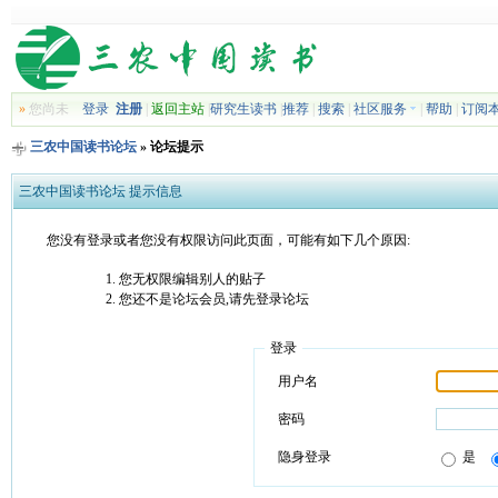
»
您尚未
登录
注册
|
返回主站
|
研究生读书
|
推荐
|
搜索
|
社区服务
|
帮助
|
订阅
三农中国读书论坛
» 论坛提示
三农中国读书论坛 提示信息
您没有登录或者您没有权限访问此页面，可能有如下几个原因:
您无权限编辑别人的贴子
您还不是论坛会员,请先登录论坛
登录
用户名
密码
隐身登录
是