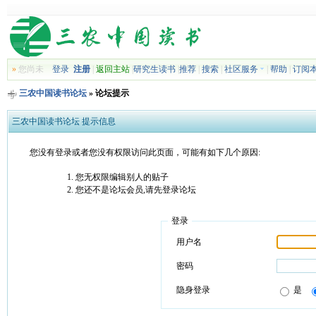
»
您尚未
登录
注册
|
返回主站
|
研究生读书
|
推荐
|
搜索
|
社区服务
|
帮助
|
订阅
三农中国读书论坛
» 论坛提示
三农中国读书论坛 提示信息
您没有登录或者您没有权限访问此页面，可能有如下几个原因:
您无权限编辑别人的贴子
您还不是论坛会员,请先登录论坛
登录
用户名
密码
隐身登录
是