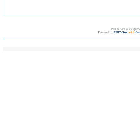
Total 0.599588(s) quer
Powered by
PHPWind
v6.0
Cer