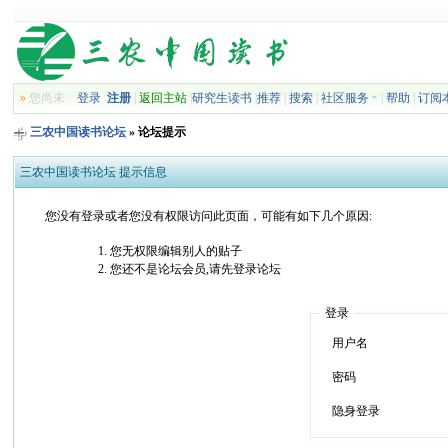
»
您尚未
登录
注册
|
返回主站
|
研究生读书
|
推荐
|
搜索
|
社区服务
|
帮助
|
订阅
三农中国读书论坛
» 论坛提示
三农中国读书论坛 提示信息
您没有登录或者您没有权限访问此页面，可能有如下几个原因:
您无权限编辑别人的贴子
您还不是论坛会员,请先登录论坛
登录
用户名
密码
隐身登录