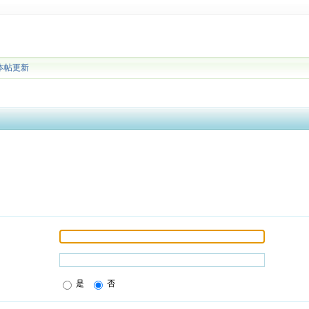
本帖更新
是
否