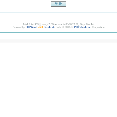
Total 0.441499(s) query 2, Time now is:08-06 23:50, Gzip disabled
Powered by
PHPWind
v6.0
Certificate
Code © 2003-07
PHPWind.com
Corporation