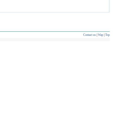
Contact us
|
Wap
|
Top