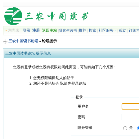
»
您尚未
登录
注册
|
返回主站
|
研究生读书
|
推荐
|
搜索
|
社区服务
|
帮助
|
订阅
三农中国读书论坛
» 论坛提示
三农中国读书论坛 提示信息
您没有登录或者您没有权限访问此页面，可能有如下几个原因:
您无权限编辑别人的贴子
您还不是论坛会员,请先登录论坛
登录
用户名
密码
隐身登录
是