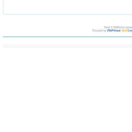
Total 0.999852(s) quer
Powered by
PHPWind
v6.0
Cer