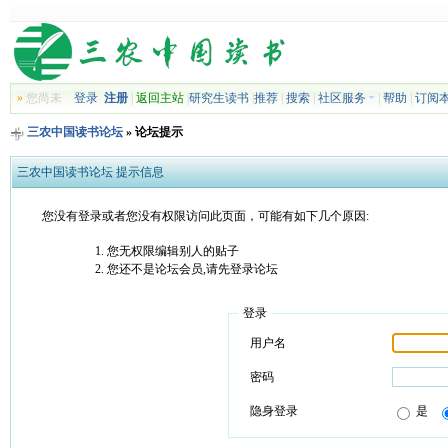
»
您尚未
登录
注册
|
返回主站
|
研究生读书
|
推荐
|
搜索
|
社区服务
|
帮助
|
订阅
三农中国读书论坛
» 论坛提示
三农中国读书论坛 提示信息
您没有登录或者您没有权限访问此页面，可能有如下几个原因:
您无权限编辑别人的贴子
您还不是论坛会员,请先登录论坛
登录
用户名
密码
隐身登录
是