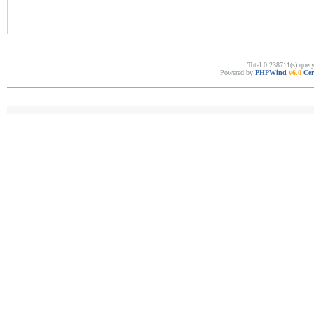
Total 0.238711(s) quer
Powered by
PHPWind
v6.0
Cer