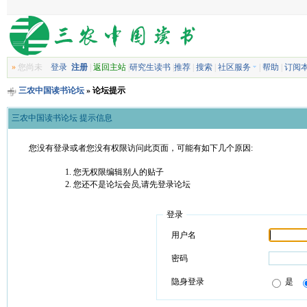
»
您尚未
登录
注册
|
返回主站
|
研究生读书
|
推荐
|
搜索
|
社区服务
|
帮助
|
订阅
三农中国读书论坛
» 论坛提示
三农中国读书论坛 提示信息
您没有登录或者您没有权限访问此页面，可能有如下几个原因:
您无权限编辑别人的贴子
您还不是论坛会员,请先登录论坛
登录
用户名
密码
隐身登录
是