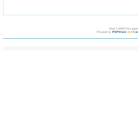
Total 2.600071(s) quer
Powered by
PHPWind
v6.0
Cer