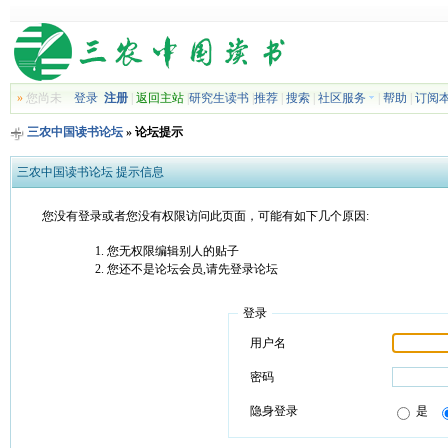
»
您尚未
登录
注册
|
返回主站
|
研究生读书
|
推荐
|
搜索
|
社区服务
|
帮助
|
订阅
三农中国读书论坛
» 论坛提示
三农中国读书论坛 提示信息
您没有登录或者您没有权限访问此页面，可能有如下几个原因:
您无权限编辑别人的贴子
您还不是论坛会员,请先登录论坛
登录
用户名
密码
隐身登录
是