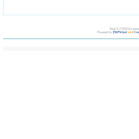
Total 0.273287(s) quer
Powered by
PHPWind
v6.0
Cer