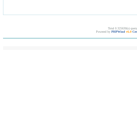
Total 0.325630(s) quer
Powered by
PHPWind
v6.0
Cer