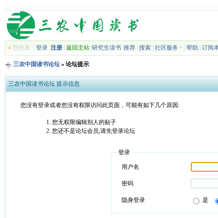
»
您尚未
登录
注册
|
返回主站
|
研究生读书
|
推荐
|
搜索
|
社区服务
|
帮助
|
订阅
三农中国读书论坛
» 论坛提示
三农中国读书论坛 提示信息
您没有登录或者您没有权限访问此页面，可能有如下几个原因:
您无权限编辑别人的贴子
您还不是论坛会员,请先登录论坛
登录
用户名
密码
隐身登录
是