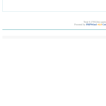
Total 0.270553(s) quer
Powered by
PHPWind
v6.0
Cer