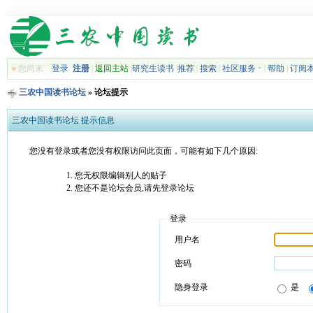
»
您尚未
登录
注册
|
返回主站
|
研究生读书
|
推荐
|
搜索
|
社区服务
|
帮助
|
订阅
三农中国读书论坛
» 论坛提示
三农中国读书论坛 提示信息
您没有登录或者您没有权限访问此页面，可能有如下几个原因:
您无权限编辑别人的贴子
您还不是论坛会员,请先登录论坛
登录
用户名
密码
隐身登录
是