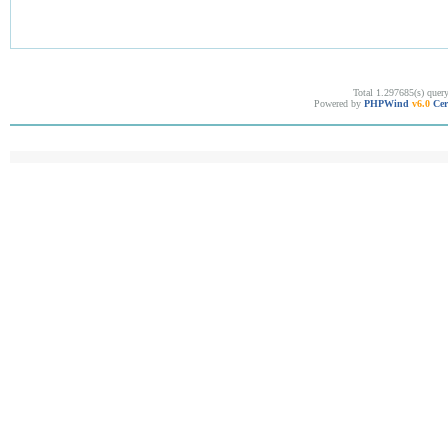
Total 1.297685(s) quer
Powered by
PHPWind
v6.0
Cer