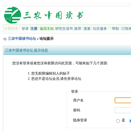
»
您尚未
登录
注册
|
返回主站
|
研究生读书
|
推荐
|
搜索
|
社区服务
|
帮助
|
订阅
三农中国读书论坛
» 论坛提示
三农中国读书论坛 提示信息
您没有登录或者您没有权限访问此页面，可能有如下几个原因:
您无权限编辑别人的贴子
您还不是论坛会员,请先登录论坛
登录
用户名
密码
隐身登录
是