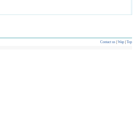
Contact us
|
Wap
|
Top