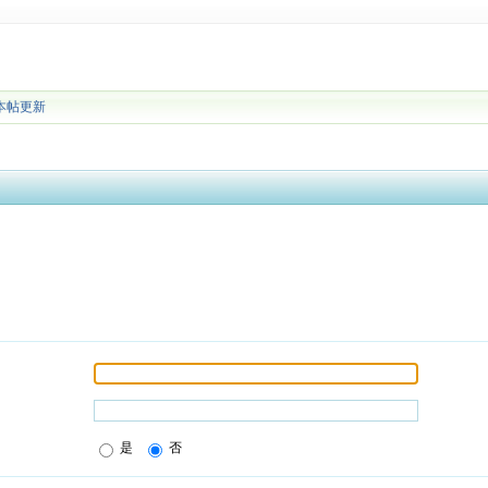
本帖更新
是
否