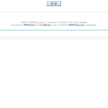
Total 0.230620(s) query 2, Time now is:08-08 15:34, Gzip disabled
Powered by
PHPWind
v6.0
Certificate
Code © 2003-07
PHPWind.com
Corporation