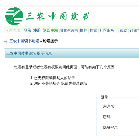
»
您尚未
登录
注册
|
返回主站
|
研究生读书
|
推荐
|
搜索
|
社区服务
|
帮助
|
订阅
三农中国读书论坛
» 论坛提示
三农中国读书论坛 提示信息
您没有登录或者您没有权限访问此页面，可能有如下几个原因:
您无权限编辑别人的贴子
您还不是论坛会员,请先登录论坛
登录
用户名
密码
隐身登录