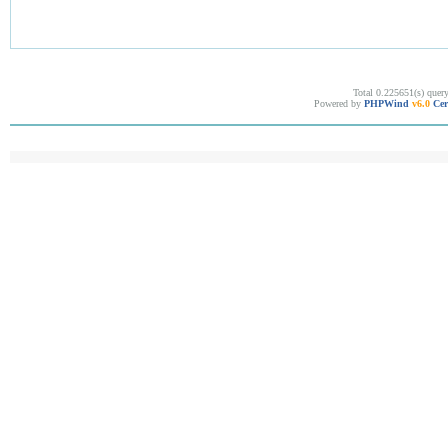
Total 0.225651(s) quer
Powered by
PHPWind
v6.0
Cer