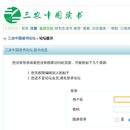
»
您尚未
登录
注册
|
返回主站
|
研究生读书
|
推荐
|
搜索
|
社区服务
|
帮助
|
订阅
三农中国读书论坛
» 论坛提示
三农中国读书论坛 提示信息
您没有登录或者您没有权限访问此页面，可能有如下几个原因:
您无权限编辑别人的贴子
您还不是论坛会员,请先登录论坛
登录
用户名
密码
隐身登录
是