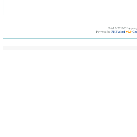
Total 0.271002(s) quer
Powered by
PHPWind
v6.0
Cer