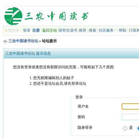
»
您尚未
登录
注册
|
返回主站
|
研究生读书
|
推荐
|
搜索
|
社区服务
|
帮助
|
订阅
三农中国读书论坛
» 论坛提示
三农中国读书论坛 提示信息
您没有登录或者您没有权限访问此页面，可能有如下几个原因:
您无权限编辑别人的贴子
您还不是论坛会员,请先登录论坛
登录
用户名
密码
隐身登录
是