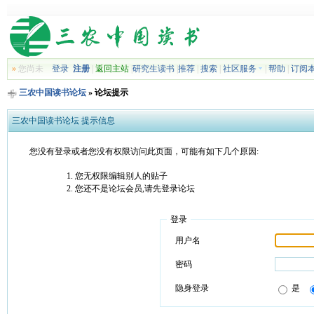
»
您尚未
登录
注册
|
返回主站
|
研究生读书
|
推荐
|
搜索
|
社区服务
|
帮助
|
订阅
三农中国读书论坛
» 论坛提示
三农中国读书论坛 提示信息
您没有登录或者您没有权限访问此页面，可能有如下几个原因:
您无权限编辑别人的贴子
您还不是论坛会员,请先登录论坛
登录
用户名
密码
隐身登录
是