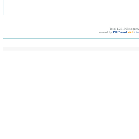
Total 1.291665(s) quer
Powered by
PHPWind
v6.0
Cer