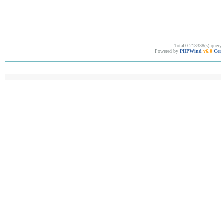
Total 0.213338(s) quer
Powered by
PHPWind
v6.0
Cer