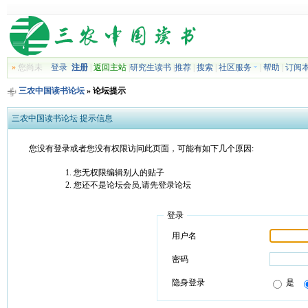
»
您尚未
登录
注册
|
返回主站
|
研究生读书
|
推荐
|
搜索
|
社区服务
|
帮助
|
订阅
三农中国读书论坛
» 论坛提示
三农中国读书论坛 提示信息
您没有登录或者您没有权限访问此页面，可能有如下几个原因:
您无权限编辑别人的贴子
您还不是论坛会员,请先登录论坛
登录
用户名
密码
隐身登录
是