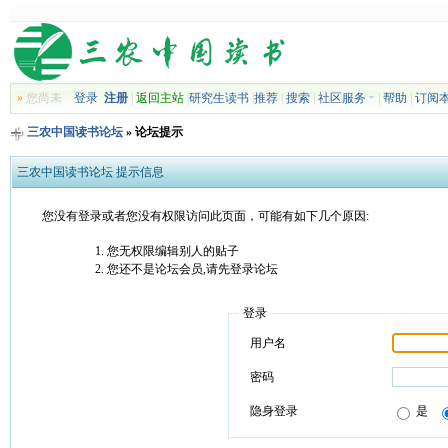
»
您尚未
登录
注册
|
返回主站
|
研究生读书
|
推荐
|
搜索
|
社区服务
|
帮助
|
订阅
三农中国读书论坛
» 论坛提示
三农中国读书论坛 提示信息
您没有登录或者您没有权限访问此页面，可能有如下几个原因:
您无权限编辑别人的贴子
您还不是论坛会员,请先登录论坛
登录
用户名
密码
隐身登录
是