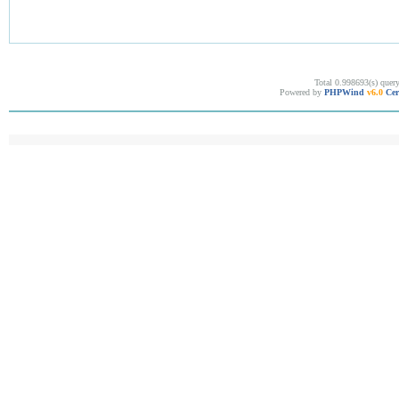
Total 0.998693(s) quer
Powered by
PHPWind
v6.0
Cer