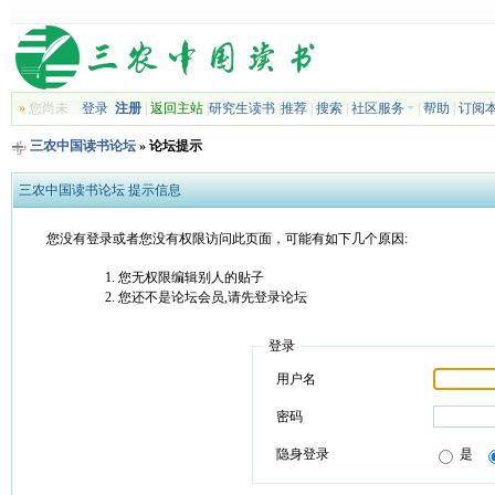
»
您尚未
登录
注册
|
返回主站
|
研究生读书
|
推荐
|
搜索
|
社区服务
|
帮助
|
订阅
三农中国读书论坛
» 论坛提示
三农中国读书论坛 提示信息
您没有登录或者您没有权限访问此页面，可能有如下几个原因:
您无权限编辑别人的贴子
您还不是论坛会员,请先登录论坛
登录
用户名
密码
隐身登录
是