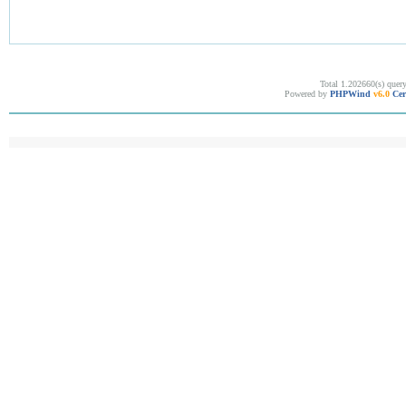
Total 1.202660(s) quer
Powered by
PHPWind
v6.0
Cer