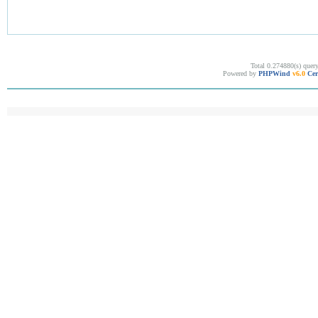
Total 0.274880(s) quer
Powered by
PHPWind
v6.0
Cer