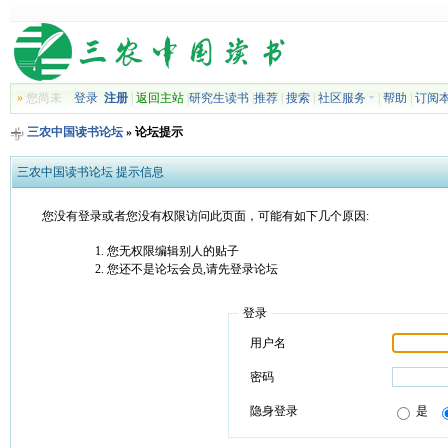
»
您尚未
登录
注册
|
返回主站
|
研究生读书
|
推荐
|
搜索
|
社区服务
|
帮助
|
订阅
三农中国读书论坛
» 论坛提示
三农中国读书论坛 提示信息
您没有登录或者您没有权限访问此页面，可能有如下几个原因:
您无权限编辑别人的贴子
您还不是论坛会员,请先登录论坛
登录
用户名
密码
隐身登录
是