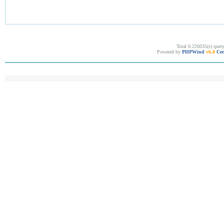
Total 0.226035(s) quer
Powered by
PHPWind
v6.0
Cer