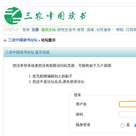
»
您尚未
登录
注册
|
返回主站
|
研究生读书
|
推荐
|
搜索
|
社区服务
|
帮助
|
订阅
三农中国读书论坛
» 论坛提示
三农中国读书论坛 提示信息
您没有登录或者您没有权限访问此页面，可能有如下几个原因:
您无权限编辑别人的贴子
您还不是论坛会员,请先登录论坛
登录
用户名
密码
隐身登录
是