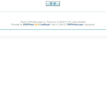
Total 0.228748(s) query 2, Time now is:08-06 17:30, Gzip disabled
Powered by
PHPWind
v6.0
Certificate
Code © 2003-07
PHPWind.com
Corporation