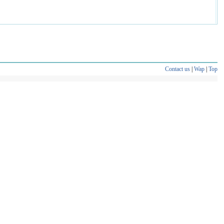
Contact us
|
Wap
|
Top