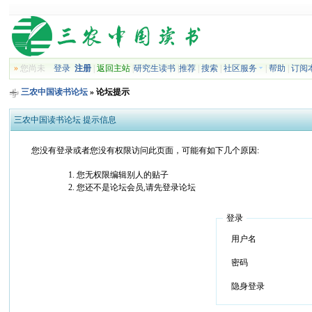
»
您尚未
登录
注册
|
返回主站
|
研究生读书
|
推荐
|
搜索
|
社区服务
|
帮助
|
订阅
三农中国读书论坛
» 论坛提示
三农中国读书论坛 提示信息
您没有登录或者您没有权限访问此页面，可能有如下几个原因:
您无权限编辑别人的贴子
您还不是论坛会员,请先登录论坛
登录
用户名
密码
隐身登录