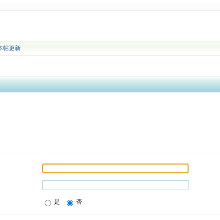
本帖更新
是
否