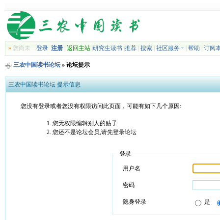
»
您尚未
登录
注册
|
返回主站
|
研究生读书
|
推荐
|
搜索
|
社区服务
|
帮助
|
订阅
三农中国读书论坛
» 论坛提示
三农中国读书论坛 提示信息
您没有登录或者您没有权限访问此页面，可能有如下几个原因:
您无权限编辑别人的贴子
您还不是论坛会员,请先登录论坛
登录
用户名
密码
隐身登录
是