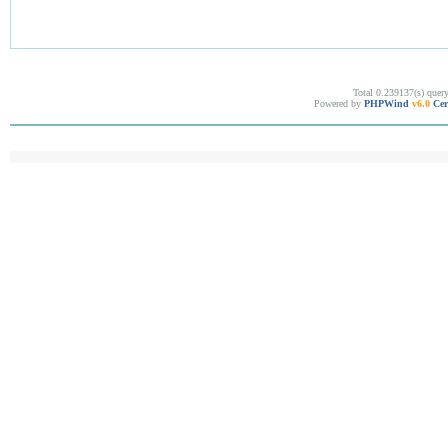
Total 0.239137(s) quer
Powered by
PHPWind
v6.0
Cer