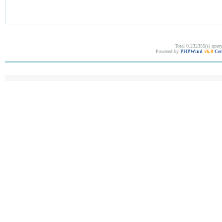
Total 0.232355(s) quer
Powered by
PHPWind
v6.0
Cer