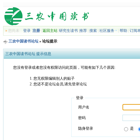
»
您尚未
登录
注册
|
返回主站
|
研究生读书
|
推荐
|
搜索
|
社区服务
|
帮助
|
订阅
三农中国读书论坛
» 论坛提示
三农中国读书论坛 提示信息
您没有登录或者您没有权限访问此页面，可能有如下几个原因:
您无权限编辑别人的贴子
您还不是论坛会员,请先登录论坛
登录
用户名
密码
隐身登录
是