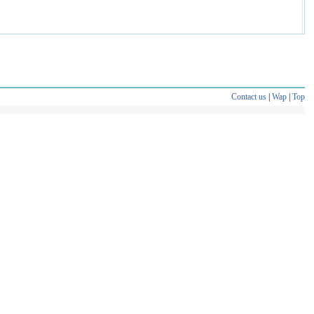
Contact us
|
Wap
|
Top