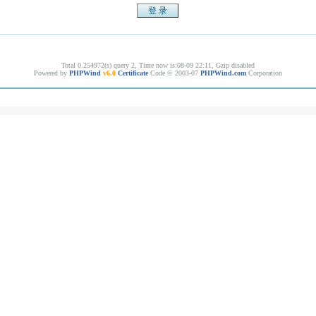
Total 0.254972(s) query 2, Time now is:08-09 22:11, Gzip disabled
Powered by
PHPWind
v6.0
Certificate
Code © 2003-07
PHPWind.com
Corporation