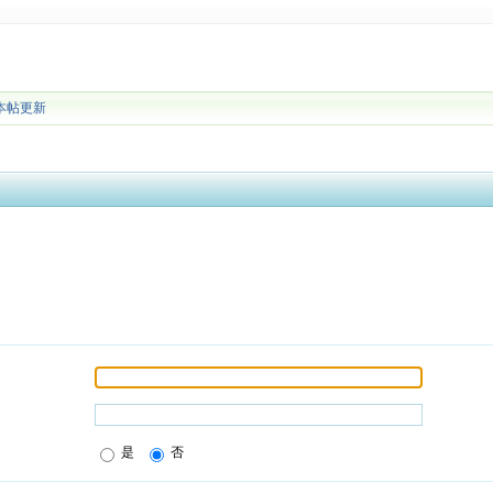
本帖更新
是
否