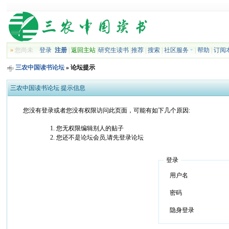
»
您尚未
登录
注册
|
返回主站
|
研究生读书
|
推荐
|
搜索
|
社区服务
|
帮助
|
订阅
三农中国读书论坛
» 论坛提示
三农中国读书论坛 提示信息
您没有登录或者您没有权限访问此页面，可能有如下几个原因:
您无权限编辑别人的贴子
您还不是论坛会员,请先登录论坛
登录
用户名
密码
隐身登录