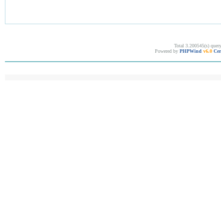
Total 3.200545(s) quer
Powered by
PHPWind
v6.0
Cer