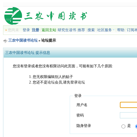
»
您尚未
登录
注册
|
返回主站
|
研究生读书
|
推荐
|
搜索
|
社区服务
|
帮助
|
订阅
三农中国读书论坛
» 论坛提示
三农中国读书论坛 提示信息
您没有登录或者您没有权限访问此页面，可能有如下几个原因:
您无权限编辑别人的贴子
您还不是论坛会员,请先登录论坛
登录
用户名
密码
隐身登录
是