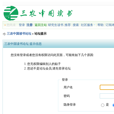
»
您尚未
登录
注册
|
返回主站
|
研究生读书
|
推荐
|
搜索
|
社区服务
|
帮助
|
订阅
三农中国读书论坛
» 论坛提示
三农中国读书论坛 提示信息
您没有登录或者您没有权限访问此页面，可能有如下几个原因:
您无权限编辑别人的贴子
您还不是论坛会员,请先登录论坛
登录
用户名
密码
隐身登录
是