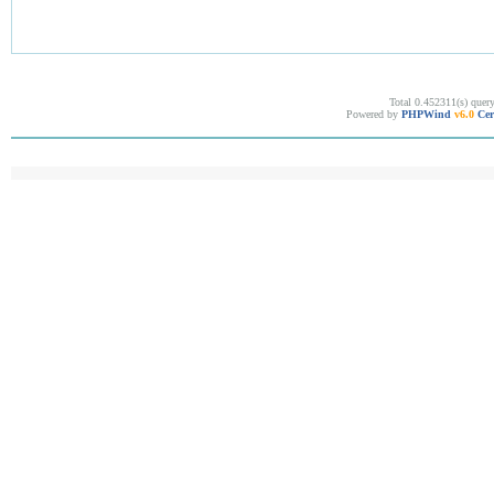
Total 0.452311(s) quer
Powered by
PHPWind
v6.0
Cer