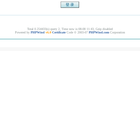
Total 0.254433(s) query 2, Time now is:08-08 11:43, Gzip disabled
Powered by
PHPWind
v6.0
Certificate
Code © 2003-07
PHPWind.com
Corporation