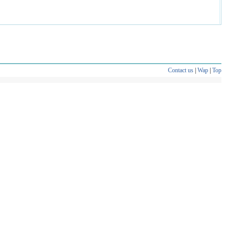
Contact us
|
Wap
|
Top