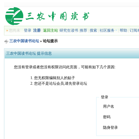
»
您尚未
登录
注册
|
返回主站
|
研究生读书
|
推荐
|
搜索
|
社区服务
|
帮助
|
订阅
三农中国读书论坛
» 论坛提示
三农中国读书论坛 提示信息
您没有登录或者您没有权限访问此页面，可能有如下几个原因:
您无权限编辑别人的贴子
您还不是论坛会员,请先登录论坛
登录
用户名
密码
隐身登录