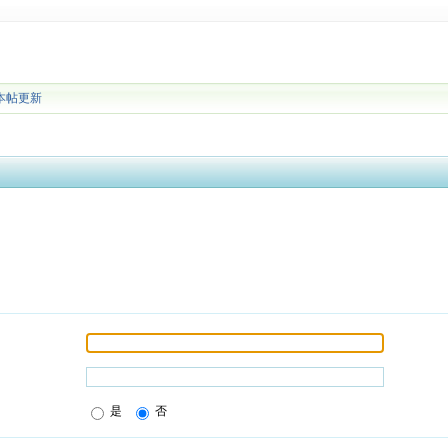
本帖更新
是
否