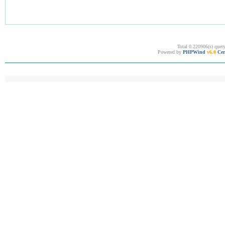
Total 0.220906(s) quer
Powered by
PHPWind
v6.0
Cer