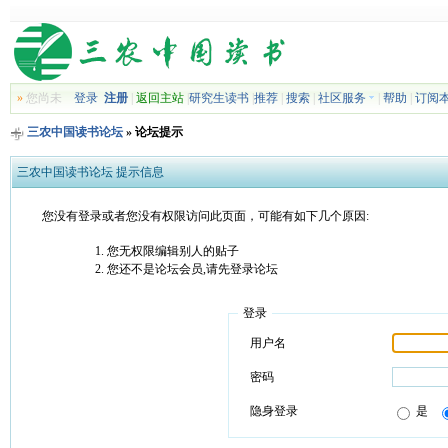
»
您尚未
登录
注册
|
返回主站
|
研究生读书
|
推荐
|
搜索
|
社区服务
|
帮助
|
订阅
三农中国读书论坛
» 论坛提示
三农中国读书论坛 提示信息
您没有登录或者您没有权限访问此页面，可能有如下几个原因:
您无权限编辑别人的贴子
您还不是论坛会员,请先登录论坛
登录
用户名
密码
隐身登录
是