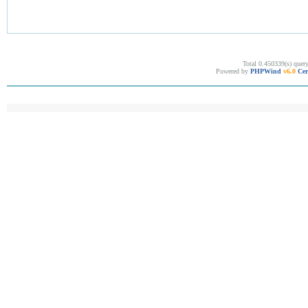
Total 0.450339(s) quer
Powered by
PHPWind
v6.0
Cer