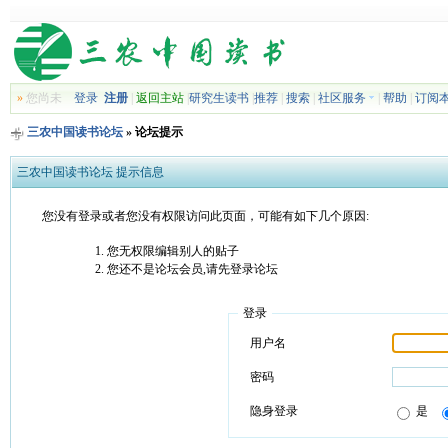
»
您尚未
登录
注册
|
返回主站
|
研究生读书
|
推荐
|
搜索
|
社区服务
|
帮助
|
订阅
三农中国读书论坛
» 论坛提示
三农中国读书论坛 提示信息
您没有登录或者您没有权限访问此页面，可能有如下几个原因:
您无权限编辑别人的贴子
您还不是论坛会员,请先登录论坛
登录
用户名
密码
隐身登录
是