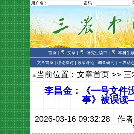
用户名：
密码：
首页 |
文章 |
研究生读书 |
本科生读
文章首页
|
理论探讨 |
政策评论 |
调查研究 |
三农动态
当前位置：
文章首页
>>
三
李昌金：《一号文件没
事》被误读
2026-03-16 09:32:28 作