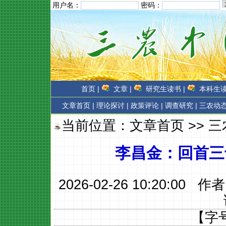
用户名：
密码：
首页 |
文章 |
研究生读书 |
本科生读
文章首页
|
理论探讨 |
政策评论 |
调查研究 |
三农动态
当前位置：
文章首页
>>
三
李昌金：回首三
2026-02-26 10:20:00 作
【字