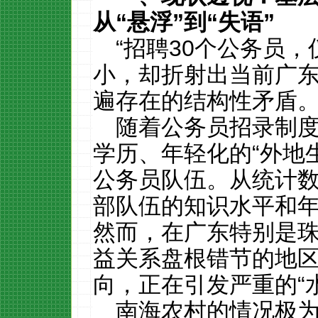
从
“
悬浮
”
到
“
失语
”
“招聘30个公务员，
小，却折射出当前广
遍存在的结构性矛盾
随着公务员招录制
学历、年轻化的“外地
公务员队伍。从统计
部队伍的知识水平和
然而，在广东特别是
益关系盘根错节的地区
向，正在引发严重的“
南海农村的情况极