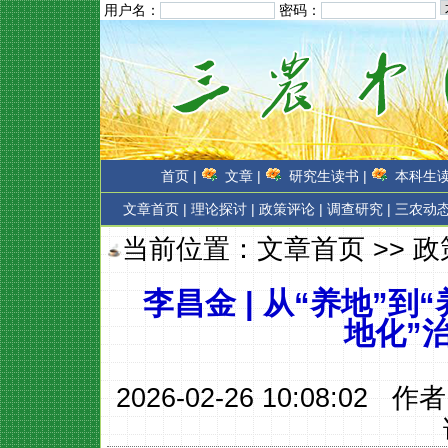
用户名：
密码：
首页 |
文章 |
研究生读书 |
本科生读
文章首页
|
理论探讨 |
政策评论 |
调查研究 |
三农动态
当前位置：
文章首页
>>
政
李昌金 | 从“养地”
地化”
2026-02-26 10:08:02 作