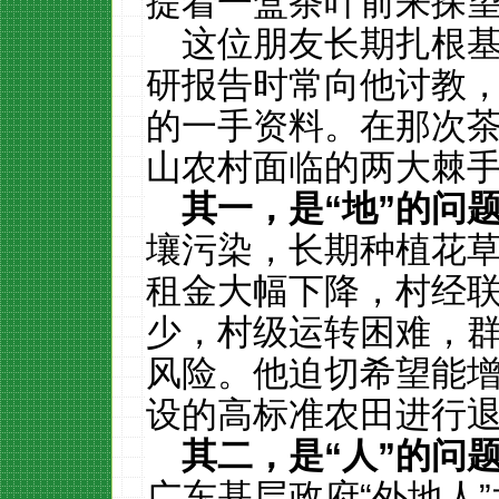
提着一盒茶叶前来探
这位朋友长期扎根
研报告时常向他讨教
的一手资料。在那次
山农村面临的两大棘
其一，是
“
地
”
的问
壤污染，长期种植花
租金大幅下降，村经
少，村级运转困难，
风险。他迫切希望能
设的高标准农田进行
其二，是
“
人
”
的问
广东基层政府“外地人