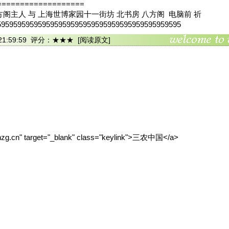
===================
方阁主人 与 上海世博家园十一街坊 北书房 八方阁 电脑前 祈
595959595959595959595959595959595959595959595
06 21:59:59 评分：★★★
[阅读原文]
snzg.cn" target="_blank" class="keylink">三农中国</a>