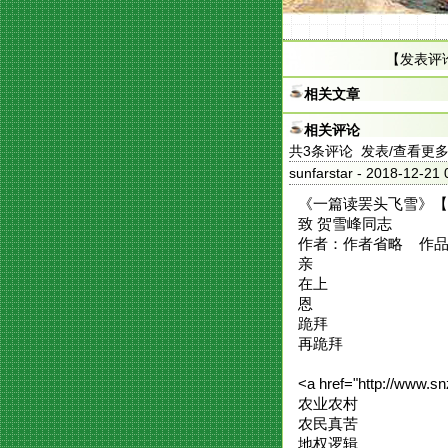
【
发表评
相关文章
相关评论
共
3
条评论 发表/查看更
sunfarstar
- 2018-12-
《一篇读罢头飞雪》【
致 贺雪峰同志
作者：作者省略 作品来
亲
在上
恩
跪拜
再跪拜
<a href="http://www.
农业农村
农民真苦
地权逻辑