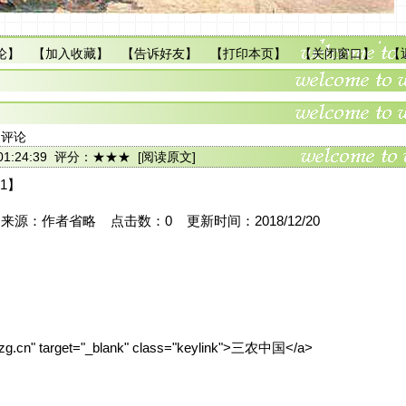
论
】 【
加入收藏
】 【
告诉好友
】 【
打印本页
】 【
关闭窗口
】 【
多评论
21 01:24:39 评分：★★★
[阅读原文]
1】
源：作者省略 点击数：0 更新时间：2018/12/20
snzg.cn" target="_blank" class="keylink">三农中国</a>