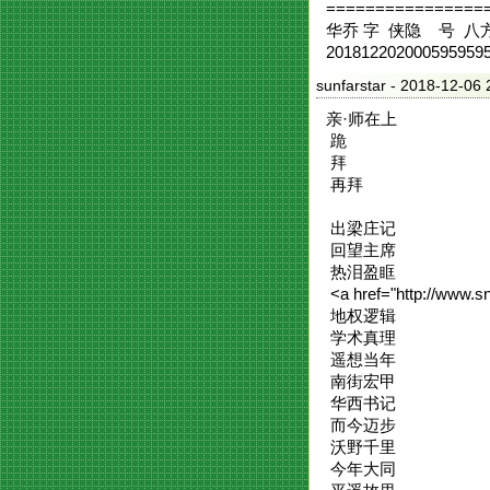
================
华乔 字 侠隐 号 八
201812202000595959
sunfarstar
- 2018-12-
亲·师在上
跪
拜
再拜
出梁庄记
回望主席
热泪盈眶
<a href="http://www.
地权逻辑
学术真理
遥想当年
南街宏甲
华西书记
而今迈步
沃野千里
今年大同