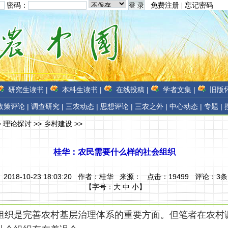
密码：
免费注册
|
忘记密码
研究生读书 |
本科生读书 |
在线投稿 |
学者文集 |
旧版怀
政策评论 |
调查研究 |
三农动态 |
思想评论 |
三农之外 |
中心动态 |
专题 |
>
理论探讨
>>
乡村建设
>>
桂华：农民需要什么样的社会组织
2018-10-23 18:03:20 作者：
桂华
来源：
点击：
19499
评论：
3
条
【字号：
大
中
小
】
组织是完善农村基层治理体系的重要方面。但笔者在农村