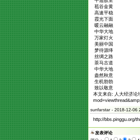
平遥故里
苞谷金黄
高速平稳
霞光下面
暖云融融
中华大地
万家灯火
美丽中国
梦待源绎
丝绸之路
茶马古道
中华大地
盎然秋意
生机勃勃
致以敬意
本文来自: 人大经济论坛 休闲
mod=viewthread&amp;
sunfarstar
- 2018-12-
http://bbs.pinggu.org/
发表评论