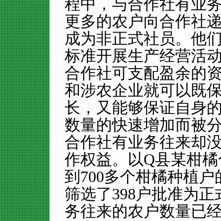
程中，与合作社有业
更多的农户向合作社
成为非正式社员。他
标准开展生产经营活
合作社可支配盈余的
和涉农企业就可以既
长，又能够保证自身
数量的快速增加而被
合作社有业务往来却
作权益。以
Q
县某柑橘
到
700
多个柑橘种植户
筛选了
398
户批准为正
务往来的农户数量已