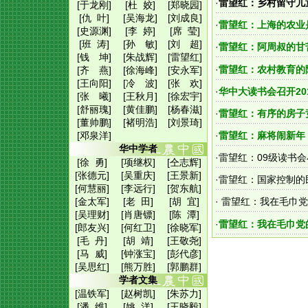
·
雷望红：乡村留守儿
[于龙刚]
[杜 姣]
[郑晓园]
[仇 叶]
[吴海龙]
[刘成良]
·
雷望红：上海的农业
[史源渊]
[李 婷]
[席 莹]
[班 涛]
[孙 敏]
[刘 超]
·
雷望红：阿周叔的甘
[钱 坤]
[朱战辉]
[雷望红]
·
雷望红：农村教育的
[齐 燕]
[徐海峰]
[安永军]
[王向阳]
[冷 波]
[张 欢]
·
华中大读书会召开2
[张 曦]
[王秋月]
[徐宏宇]
[舒丽瑰]
[黄佳鹏]
[杨春滋]
·
雷望红：有序的房子
[董帅鹏]
[褚明浩]
[刘景琦]
[邓泉洋]
·
雷望红：麻将闹新年
华中学者
·
雷望红：09级读书
[徐 勇]
[项继权]
[仝志辉]
[张德元]
[吴重庆]
[王景新]
·
雷望红：国家控制的
[何慧丽]
[李远行]
[贺东航]
[金太军]
[老 田]
[胡 宜]
·
雷望红：我在毛巾党
[吴理财]
[肖唐镖]
[陈 潭]
·
雷望红：我在毛巾党
[郎友兴]
[何红卫]
[徐晓军]
[毛 丹]
[胡 靖]
[王敬尧]
[马 威]
[钟涨宝]
[彭代彦]
[吴思红]
[熊万胜]
[郭鹏群]
学者文集
[温铁军]
[赵树凯]
[朱苏力]
[潘 维]
[姚 洋]
[王晓毅]