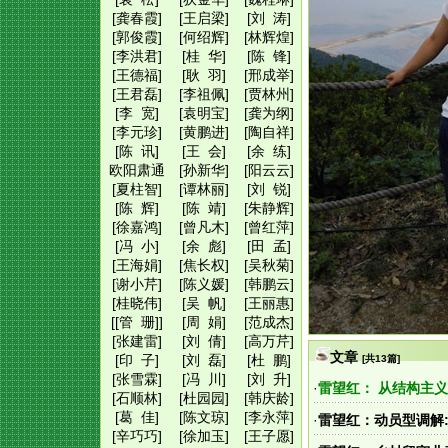
[龚春霞]
[王启梁]
[刘 涛]
[郭俊霞]
[何绍辉]
[林辉煌]
[李洪君]
[桂 华]
[陈 锋]
[王德福]
[耿 羽]
[邢成举]
[王君磊]
[李祖佩]
[贾林州]
[李 宽]
[袁明宝]
[龚为纲]
[李元珍]
[黄鹏进]
[陶自祥]
[陈 讯]
[王 会]
[余 练]
欧阳肃通
[孙新华]
[阳云云]
[夏柱智]
[谭林丽]
[刘 锐]
[陈 辉]
[陈 靖]
[朱静辉]
[徐嘉鸿]
[曾凡木]
[曾红萍]
[冯 小]
[余 彪]
[田 孟]
[王海娟]
[焦长权]
[吴秋菊]
[谢小芹]
[陈义媛]
[韩鹏云]
[桂晓伟]
[吴 帆]
[王丽惠]
[[管 珊]]
[周 娟]
[范成杰]
[张建雷]
[刘 倩]
[高万芹]
文章
[印 子]
[刘 磊]
[杜 鹏]
[共13篇]
[张雪霖]
[冯 川]
[刘 升]
·
雷望红： 从结构主
[石顺林]
[杜园园]
[韩庆龄]
[葛 佳]
[陈文琼]
[李永萍]
·
雷望红：动员型调解
[辛巧巧]
[徐加玉]
[王子愿]