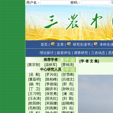
用户名：
密码：
首页 |
文章 |
研究生读书 |
本科生读
理论探讨 |
政策评论 |
调查研究 |
三农动态 |
思
推荐学者
[学 者 文 集]
[黄宗智]
[温铁军]
[曹锦清]
中心研究人员
[吴 毅]
[罗兴佐]
[贺雪峰]
[董磊明]
[陈柏峰]
[吕德文]
[杨 华]
[李德瑞]
[郭 亮]
[丁 卫]
[鄢庆丰]
[孙秋云]
[王习明]
[张世勇]
[澜 清]
[汪永涛]
[田先红]
[刘 勤]
[欧阳静]
[宋丽娜]
[赵晓峰]
[毛刚强]
[刘燕舞]
[刘 岳]
[袁 松]
[狄金华]
[魏程琳]