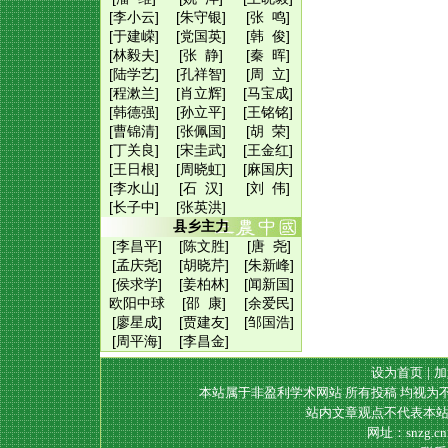
[李小云]
[朱守银]
[张 鸣]
[于建嵘]
[党国英]
[韩 俊]
[林毅夫]
[张 静]
[秦 晖]
[陆学艺]
[孔祥智]
[周 立]
[程漱兰]
[肖立辉]
[马宝成]
[韩德强]
[孙立平]
[王铭铭]
[曹锦清]
[张佩国]
[胡 荣]
[丁关良]
[宋圭武]
[王金红]
[王日根]
[周晓虹]
[麻国庆]
[李水山]
[石 汉]
[刘 伟]
[长子中]
[张英洪]
县乡主力
[李昌平]
[陈文胜]
[唐 尧]
[孟庆尧]
[胡晓芹]
[朱新峰]
[侯求学]
[姜柏林]
[闻新国]
欧阳中球
[邵 康]
[余爱民]
[廖星成]
[贾建友]
[邹国浩]
[周平海]
[李昌金]
设为首页
|
加
本站属于非盈利学术网站 所有投稿 均视为
站内文章观点不代表本站
网址：snzg.c