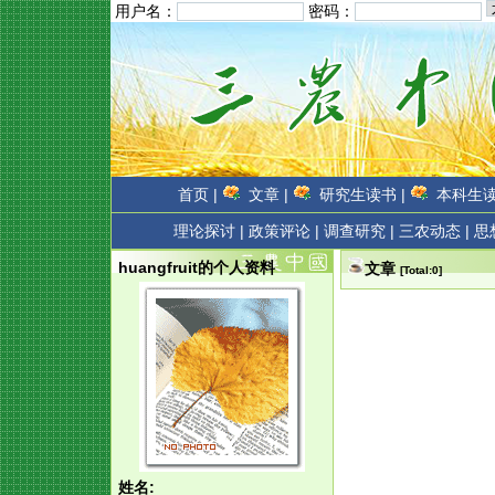
用户名：
密码：
首页 |
文章 |
研究生读书 |
本科生读
理论探讨 |
政策评论 |
调查研究 |
三农动态 |
思
huangfruit的个人资料
文章
[Total:0]
姓名: