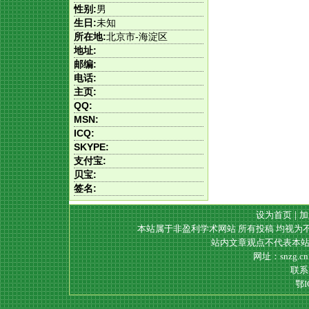
性别:
男
生日:
未知
所在地:
北京市-海淀区
地址:
邮编:
电话:
主页:
QQ:
MSN:
ICQ:
SKYPE:
支付宝:
贝宝:
签名:
设为首页
|
加
本站属于非盈利学术网站 所有投稿 均视为
站内文章观点不代表本站
网址：snzg.c
联系电
鄂I